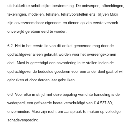
uitdrukkelijke schriftelijke toestem­ming. De ontwer­pen, afbeeldingen,
tekeningen, modellen, teksten, tekstvoor­stellen enz. blijven Maxi
zijn onver­vreemdbaar eigendom en dienen op zijn eerste verzoek
onverwijld geretourneerd te worden.
6-2 Het in het eerste lid van dit artikel genoemde mag door de
opdracht­gever alleen gebruikt worden voor het overeengeko­men
doel, Maxi is gerechtigd een navordering in te stellen indien de
opdracht­gever de bedoelde goederen voor een ander doel gaat of wil
gebruiken of door derden laat gebruiken.
6-3 Voor elke in strijd met deze bepaling verrichte handeling is de
wederpartij een gefixeerde boete verschuldigd van € 4.537,80,
onverminderd Maxi zijn recht om aanspraak te maken op volledige
schadevergoe­ding.