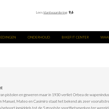
Lees
klantwaardering
9,6
IEDINGEN
ONDERHOUD
BIKEFIT CENTER
WAA
ht
van pistolen en geweren maar in 1930 verliet Orbea de wapenindus
n Manuel, Mateo en Casimiro staat het bekend als zeer vooruitstreve
a behoort inmiddels tot de 5 grootste sportfietsmerken ter wereld,