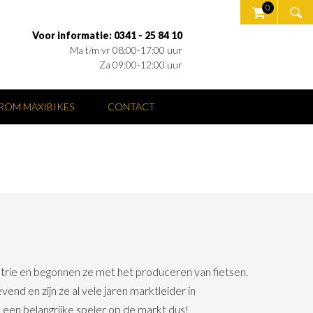
0
Voor informatie: 0341 - 25 84 10
Ma t/m vr 08:00-17:00 uur
Za 09:00-12:00 uur
ROM MAXIBIKES
CONTACT
trie en begonnen ze met het produceren van fietsen.
nd en zijn ze al vele jaren marktleider in
 een belangrijke speler op de markt dus!