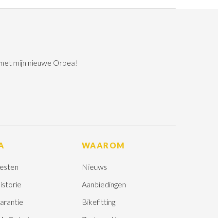
 met mijn nieuwe Orbea!
A
WAAROM
esten
Nieuws
istorie
Aanbiedingen
arantie
Bikefitting