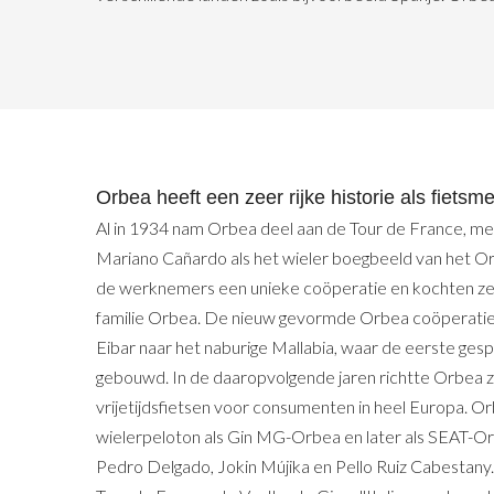
Orbea heeft een zeer rijke historie als fietsm
Al in 1934 nam Orbea deel aan de Tour de France, m
Mariano Cañardo als het wieler boegbeeld van het 
de werknemers een unieke coöperatie en kochten ze
familie Orbea. De nieuw gevormde Orbea coöperatie 
Eibar naar het naburige Mallabia, waar de eerste gesp
gebouwd. In de daaropvolgende jaren richtte Orbea z
vrijetijdsfietsen voor consumenten in heel Europa. Or
wielerpeloton als Gin MG-Orbea en later als SEAT-O
Pedro Delgado, Jokin Mújika en Pello Ruiz Cabestany.