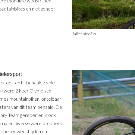
dere mondiale wedstrijden.
untainbikes en niet zonder
Julien Absalon
ielersport
er ooit en hij behaalde vele
 en werd 2 keer Olympisch
ames mountainbiken, ontelbaar
nsters van dit team behaald. De
ory Team gereden en is ook
 rijden diverse wereldtoppers
eldbeker wedstrijden en