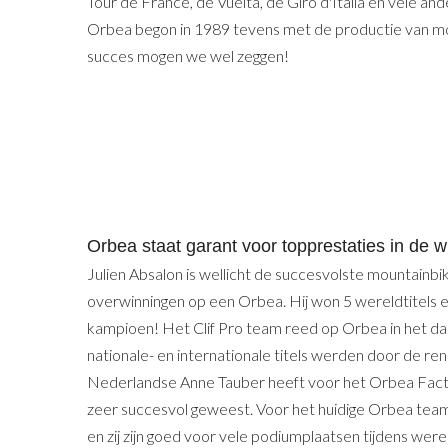
Tour de France, de Vuelta, de Giro d'Italia en vele an
Orbea begon in 1989 tevens met de productie van mo
succes mogen we wel zeggen!
Orbea staat garant voor topprestaties in de w
Julien Absalon is wellicht de succesvolste mountainbik
overwinningen op een Orbea. Hij won 5 wereldtitels
kampioen! Het Clif Pro team reed op Orbea in het d
nationale- en internationale titels werden door de re
Nederlandse Anne Tauber heeft voor het Orbea Fact
zeer succesvol geweest. Voor het huidige Orbea team
en zij zijn goed voor vele podiumplaatsen tijdens wer