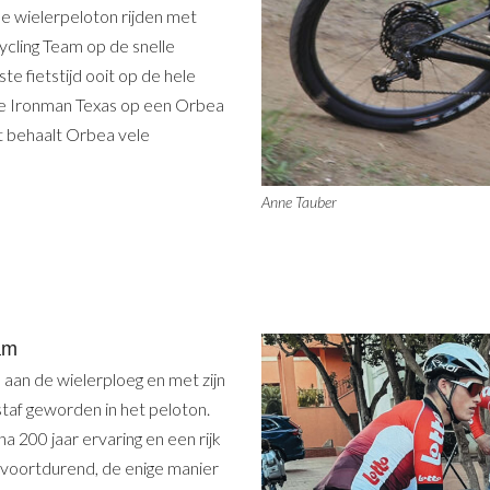
e wielerpeloton rijden met
ycling Team op de snelle
e fietstijd ooit op de hele
s de Ironman Texas op een Orbea
t behaalt Orbea vele
Anne Tauber
am
 aan de wielerploeg en met zijn
staf geworden in het peloton.
a 200 jaar ervaring en een rijk
 voortdurend, de enige manier