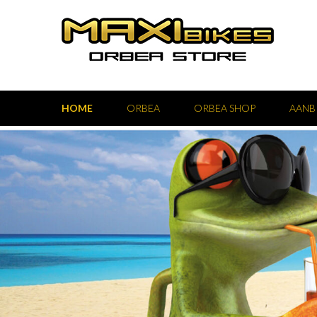
HOME
ORBEA
ORBEA SHOP
AANB