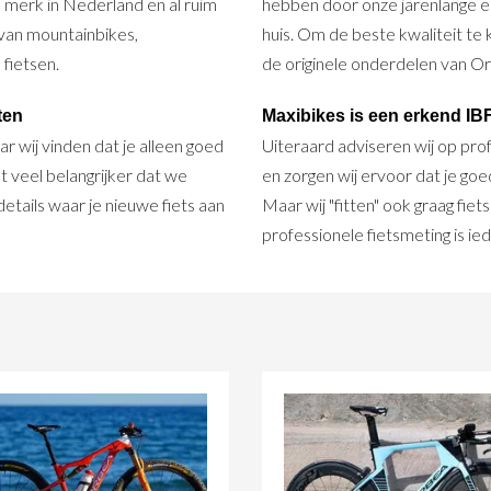
e merk in Nederland en al ruim
hebben door onze jarenlange erv
van mountainbikes,
huis. Om de beste kwaliteit t
 fietsen.
de originele onderdelen van O
ten
Maxibikes is een erkend IBFI
 wij vinden dat je alleen goed
Uiteraard adviseren wij op prof
et veel belangrijker dat we
en zorgen wij ervoor dat je go
details waar je nieuwe fiets aan
Maar wij "fitten" ook graag fie
professionele fietsmeting is i