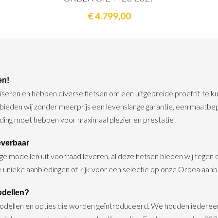
€ 4.799,00
en!
dviseren en hebben diverse fietsen om een uitgebreide proefrit te 
a bieden wij zonder meerprijs een levenslange garantie, een maatbe
ouding moet hebben voor maximaal plezier en prestatie!
everbaar
modellen uit voorraad leveren, al deze fietsen bieden wij tegen e
ze unieke aanbiedingen of kijk voor een selectie op onze
Orbea aanbi
odellen?
 modellen en opties die worden geïntroduceerd. We houden iedere