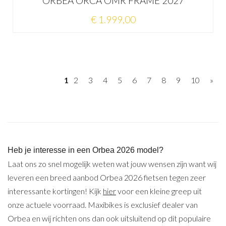
ORBEA ORCA OMR FRAME 2027
€ 1.999,00
1
2
3
4
5
6
7
8
9
10
»
Heb je interesse in een Orbea 2026 model?
Laat ons zo snel mogelijk weten wat jouw wensen zijn want wij
leveren een breed aanbod Orbea 2026 fietsen tegen zeer
interessante kortingen! Kijk
hier
voor een kleine greep uit
onze actuele voorraad. Maxibikes is exclusief dealer van
Orbea en wij richten ons dan ook uitsluitend op dit populaire