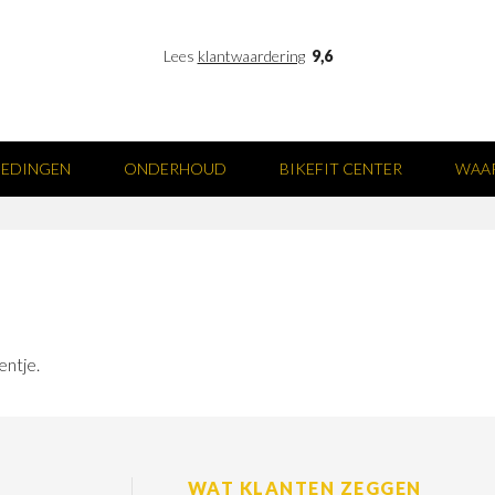
Lees
klantwaardering
9,6
IEDINGEN
ONDERHOUD
BIKEFIT CENTER
WAAR
entje.
WAT KLANTEN ZEGGEN