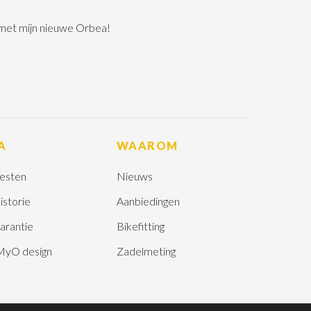
 met mijn nieuwe Orbea!
A
WAAROM
esten
Nieuws
istorie
Aanbiedingen
arantie
Bikefitting
MyO design
Zadelmeting