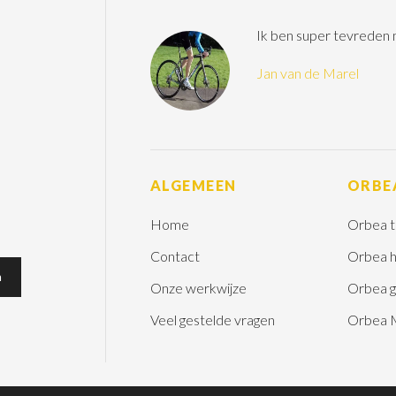
Ik ben super tevreden
Jan van de Marel
ALGEMEEN
ORBE
Home
Orbea t
Contact
Orbea h
Onze werkwijze
Orbea g
Veel gestelde vragen
Orbea 