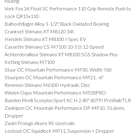
routing
Vork Fox 34 Float SC Performance 110 Grip Remote Push to
Lock QR15x110
Balhoofdlager Alloy 1-1/2", Black Oxidated Bearing
Crankset Shimano XT M8120 34t
Hendels Shimano XT M8100 I-Spec EV
Cassette Shimano CS-M7100 10-51t 12-Speed
Achterderailleur Shimano XT M8100 SGS Shadow Plus
Ketting Shimano M7100
Stuur OC Mountain Performance MP30, Width 760
Stuurpen OC Mountain Performance MP21, -6º
Remmen Shimano M6100 Hydraulic Disc
Wielen Oquo Mountain Performance MP28PRO
Banden Pirelli Scorpion Sport XC H 2.40" 60TPI ProWall/TLR
Zadelpen OC Mountain Performance DP-MP10, 31.6mm,
Dropper
Zadel Prologo Akero RS steel rails
Lockout OC Squidlock MP11, Suspension + Dropper