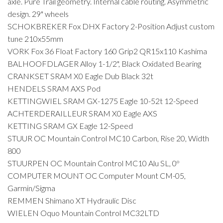
axle. Pure Trail geometry. Internal cable routing. Asymmetric
design. 29" wheels
SCHOKBREKER Fox DHX Factory 2-Position Adjust custom
tune 210x55mm
VORK Fox 36 Float Factory 160 Grip2 QR15x110 Kashima
BALHOOFDLAGER Alloy 1-1/2", Black Oxidated Bearing
CRANKSET SRAM X0 Eagle Dub Black 32t
HENDELS SRAM AXS Pod
KETTINGWIEL SRAM GX-1275 Eagle 10-52t 12-Speed
ACHTERDERAILLEUR SRAM X0 Eagle AXS
KETTING SRAM GX Eagle 12-Speed
STUUR OC Mountain Control MC10 Carbon, Rise 20, Width
800
STUURPEN OC Mountain Control MC10 Alu SL, 0º
COMPUTER MOUNT OC Computer Mount CM-05,
Garmin/Sigma
REMMEN Shimano XT Hydraulic Disc
WIELEN Oquo Mountain Control MC32LTD