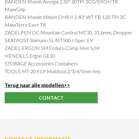
BANDEN Maxxis Assegai 2.50" 60TPI 3CG/EXO+/TR
MaxxGrip
BANDEN Maxxis Minion DHR II 2.40" WT FB 120 TPI 3C
MaxxTerra Exo+ TR
ZADELPEN OC Mountain Control MC10, 31.6mm, Dropper
SEATPOST Shimano SL-MT500 I-Spec EV
ZADEL ERGON SM Enduro Comp Men S/M
HENDELS Ergon GE10
STORAGE Accessories Containers
TOOLS MT-20 FLP Multitool 2/3/4/5mm hex
Terug naar alle modellen>>
CONTACT
CONTACT INFORMATIE