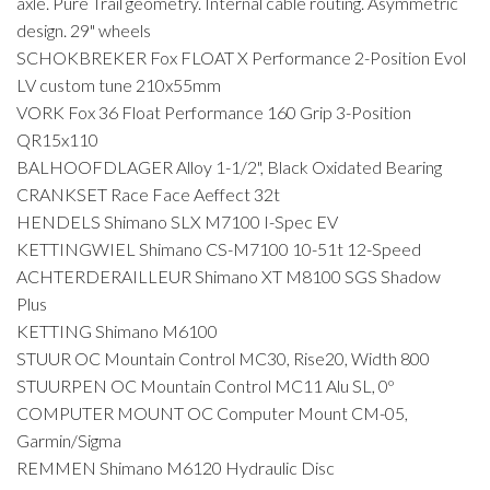
axle. Pure Trail geometry. Internal cable routing. Asymmetric
design. 29" wheels
SCHOKBREKER Fox FLOAT X Performance 2-Position Evol
LV custom tune 210x55mm
VORK Fox 36 Float Performance 160 Grip 3-Position
QR15x110
BALHOOFDLAGER Alloy 1-1/2", Black Oxidated Bearing
CRANKSET Race Face Aeffect 32t
HENDELS Shimano SLX M7100 I-Spec EV
KETTINGWIEL Shimano CS-M7100 10-51t 12-Speed
ACHTERDERAILLEUR Shimano XT M8100 SGS Shadow
Plus
KETTING Shimano M6100
STUUR OC Mountain Control MC30, Rise20, Width 800
STUURPEN OC Mountain Control MC11 Alu SL, 0º
COMPUTER MOUNT OC Computer Mount CM-05,
Garmin/Sigma
REMMEN Shimano M6120 Hydraulic Disc