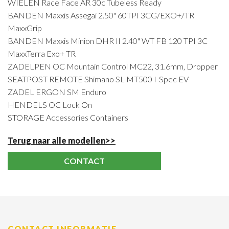
WIELEN Race Face AR 30c Tubeless Ready
BANDEN Maxxis Assegai 2.50" 60TPI 3CG/EXO+/TR
MaxxGrip
BANDEN Maxxis Minion DHR II 2.40" WT FB 120 TPI 3C
MaxxTerra Exo+ TR
ZADELPEN OC Mountain Control MC22, 31.6mm, Dropper
SEATPOST REMOTE Shimano SL-MT500 I-Spec EV
ZADEL ERGON SM Enduro
HENDELS OC Lock On
STORAGE Accessories Containers
Terug naar alle modellen>>
CONTACT
CONTACT INFORMATIE