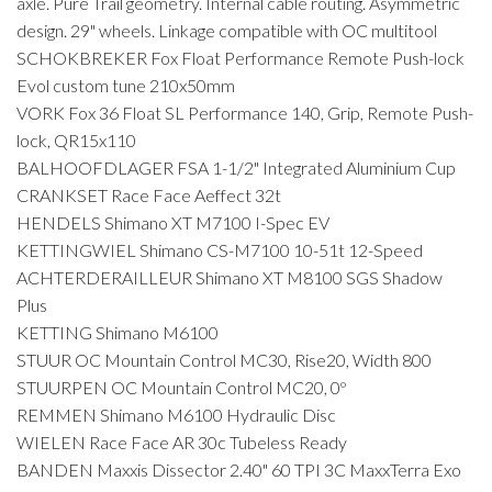
axle. Pure Trail geometry. Internal cable routing. Asymmetric
design. 29" wheels. Linkage compatible with OC multitool
SCHOKBREKER Fox Float Performance Remote Push-lock
Evol custom tune 210x50mm
VORK Fox 36 Float SL Performance 140, Grip, Remote Push-
lock, QR15x110
BALHOOFDLAGER FSA 1-1/2" Integrated Aluminium Cup
CRANKSET Race Face Aeffect 32t
HENDELS Shimano XT M7100 I-Spec EV
KETTINGWIEL Shimano CS-M7100 10-51t 12-Speed
ACHTERDERAILLEUR Shimano XT M8100 SGS Shadow
Plus
KETTING Shimano M6100
STUUR OC Mountain Control MC30, Rise20, Width 800
STUURPEN OC Mountain Control MC20, 0º
REMMEN Shimano M6100 Hydraulic Disc
WIELEN Race Face AR 30c Tubeless Ready
BANDEN Maxxis Dissector 2.40" 60 TPI 3C MaxxTerra Exo