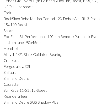
Orbea Oiz Hydro High Polished, Alloy link, Boost, BSA, SIC,
UFO, I-Line shock
Fork
RockShox Reba Motion Control 120 DebonAir+ RL 3-Position
15X110 Boost
Shock
Fox Float SL Performance 120mm Remote Push-lock Evol
custom tune190x45mm
Headset
Alloy 1-1/2", Black Oxidated Bearing
Crankset
Forged alloy, 32t
Shifters
Shimano Deore
Cassette
Sun Race 11-51t 12-Speed
Rear derailleur
Shimano Deore SGS Shadow Plus