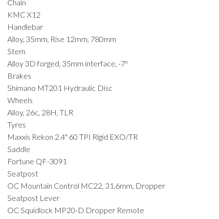
Chain
KMC X12
Handlebar
Alloy, 35mm, Rise 12mm, 780mm
Stem
Alloy 3D forged, 35mm interface, -7º
Brakes
Shimano MT201 Hydraulic Disc
Wheels
Alloy, 26c, 28H, TLR
Tyres
Maxxis Rekon 2.4" 60 TPI Rigid EXO/TR
Saddle
Fortune QF-3091
Seatpost
OC Mountain Control MC22, 31.6mm, Dropper
Seatpost Lever
OC Squidlock MP20-D Dropper Remote