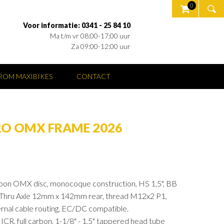
0
Voor informatie: 0341 - 25 84 10
Ma t/m vr 08:00-17:00 uur
Za 09:00-12:00 uur
OM MAXIBIKES
CONTACT
RO OMX FRAME 2026
n OMX disc, monocoque construction, HS 1,5", BB
Thru Axle 12mm x 142mm rear, thread M12x2 P1,
rnal cable routing, EC/DC compatible.
 full carbon, 1-1/8" - 1,5" tappered head tube