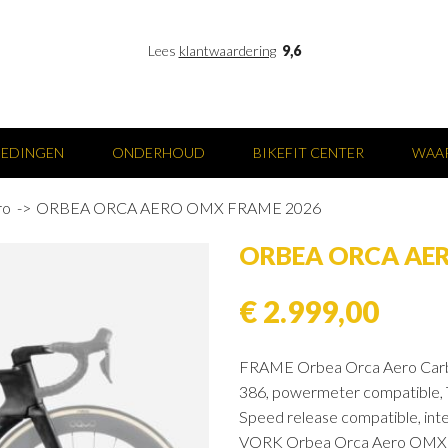
Lees
klantwaardering
9,6
IEDINGEN
ONDERHOUD
BIKEFIT CENTER
WAAR
ro
ORBEA ORCA AERO OMX FRAME 2026
ORBEA ORCA AE
€ 2.999,00
FRAME Orbea Orca Aero Carbo
386, powermeter compatible, 
Speed release compatible, inte
VORK Orbea Orca Aero OMX ICR,