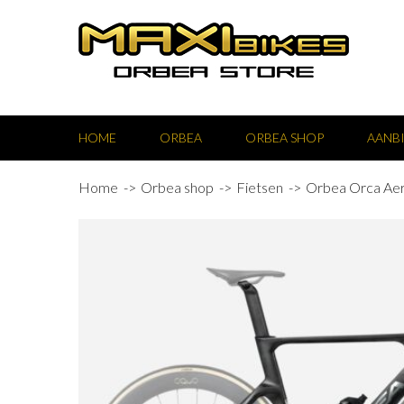
HOME
ORBEA
ORBEA SHOP
AANB
Home
Orbea shop
Fietsen
Orbea Orca Ae