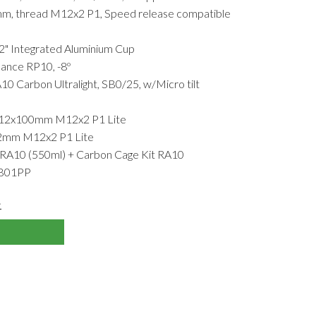
mm, thread M12x2 P1, Speed release compatible
Integrated Aluminium Cup
nce RP10, -8º
arbon Ultralight, SB0/25, w/Micro tilt
12x100mm M12x2 P1 Lite
2mm M12x2 P1 Lite
A10 (550ml) + Carbon Cage Kit RA10
TB01PP
>