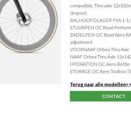
compatible, Thru axle 12x100
dropout.
BALHOOFDLAGER FSA 1-1/2" 
STUURPEN OC Road Performa
ZADELPEN OC Road Aero RA10 C
adjustment
VOORNAAF Orbea Thru Axle 
NAAF Orbea Thru Axle 12x14
HYDRATION OC Aero Bottle R
STORAGE OC Aero Toolbox 
Terug naar alle modellen>
CONTACT