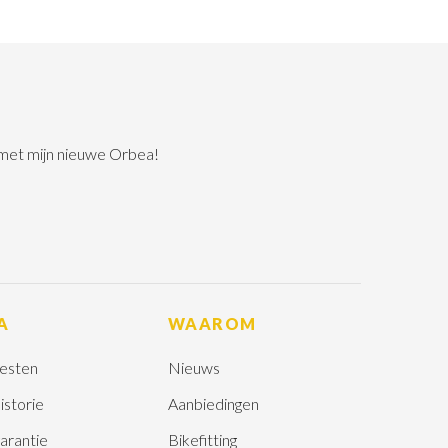
 met mijn nieuwe Orbea!
A
WAAROM
esten
Nieuws
istorie
Aanbiedingen
arantie
Bikefitting