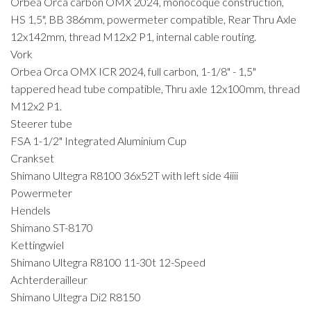
Orbea Orca carbon OMX 2024, monocoque construction,
HS 1,5", BB 386mm, powermeter compatible, Rear Thru Axle
12x142mm, thread M12x2 P1, internal cable routing.
Vork
Orbea Orca OMX ICR 2024, full carbon, 1-1/8" - 1,5"
tappered head tube compatible, Thru axle 12x100mm, thread
M12x2 P1.
Steerer tube
FSA 1-1/2" Integrated Aluminium Cup
Crankset
Shimano Ultegra R8100 36x52T with left side 4iiii
Powermeter
Hendels
Shimano ST-8170
Kettingwiel
Shimano Ultegra R8100 11-30t 12-Speed
Achterderailleur
Shimano Ultegra Di2 R8150