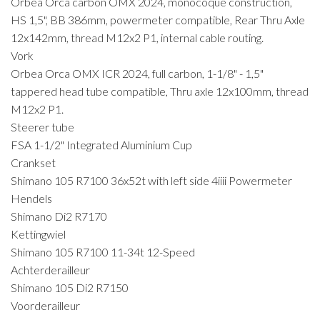
Orbea Orca carbon OMX 2024, monocoque construction,
HS 1,5", BB 386mm, powermeter compatible, Rear Thru Axle
12x142mm, thread M12x2 P1, internal cable routing.
Vork
Orbea Orca OMX ICR 2024, full carbon, 1-1/8" - 1,5"
tappered head tube compatible, Thru axle 12x100mm, thread
M12x2 P1.
Steerer tube
FSA 1-1/2" Integrated Aluminium Cup
Crankset
Shimano 105 R7100 36x52t with left side 4iiii Powermeter
Hendels
Shimano Di2 R7170
Kettingwiel
Shimano 105 R7100 11-34t 12-Speed
Achterderailleur
Shimano 105 Di2 R7150
Voorderailleur