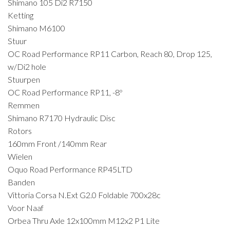
Shimano 105 Di2 R7150
Ketting
Shimano M6100
Stuur
OC Road Performance RP11 Carbon, Reach 80, Drop 125,
w/Di2 hole
Stuurpen
OC Road Performance RP11, -8º
Remmen
Shimano R7170 Hydraulic Disc
Rotors
160mm Front /140mm Rear
Wielen
Oquo Road Performance RP45LTD
Banden
Vittoria Corsa N.Ext G2.0 Foldable 700x28c
Voor Naaf
Orbea Thru Axle 12x100mm M12x2 P1 Lite