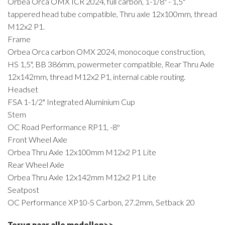
Orbea Orca OMX ICR 2024, full carbon, 1-1/8" - 1,5"
tappered head tube compatible, Thru axle 12x100mm, thread
M12x2 P1.
Frame
Orbea Orca carbon OMX 2024, monocoque construction,
HS 1,5", BB 386mm, powermeter compatible, Rear Thru Axle
12x142mm, thread M12x2 P1, internal cable routing.
Headset
FSA 1-1/2" Integrated Aluminium Cup
Stem
OC Road Performance RP11, -8º
Front Wheel Axle
Orbea Thru Axle 12x100mm M12x2 P1 Lite
Rear Wheel Axle
Orbea Thru Axle 12x142mm M12x2 P1 Lite
Seatpost
OC Performance XP10-S Carbon, 27.2mm, Setback 20
Terug naar alle modellen>>