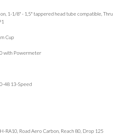
bon, 1-1/8" - 1,5" tappered head tube compatible, Thru
P1
ium Cup
40 with Powermeter
10-48 13-Speed
SH-RA10, Road Aero Carbon, Reach 80, Drop 125