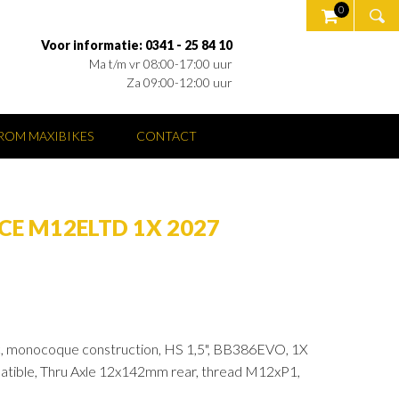
0
Voor informatie: 0341 - 25 84 10
Ma t/m vr 08:00-17:00 uur
Za 09:00-12:00 uur
OM MAXIBIKES
CONTACT
CE M12ELTD 1X 2027
, monocoque construction, HS 1,5", BB386EVO, 1X
atible, Thru Axle 12x142mm rear, thread M12xP1,