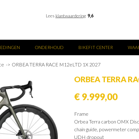
Lees
klantwaardering
9,6
IEDINGEN
ONDERHOUD
BIKEFIT CENTER
WAAR
ce
ORBEA TERRA RACE M12eLTD 1X 2027
ORBEA TERRA RA
€ 9.999,00
Frame
Orbea Terra carbon OMX Disc
chain guide, powermeter comp
UDH dropout