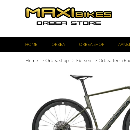
HOME
ORBEA
ORBEA SHOP
AANB
Home
Orbea shop
Fietsen
Orbea Terra Ra