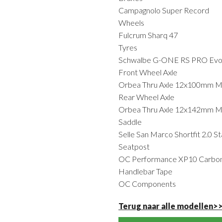
Campagnolo Super Record
Wheels
Fulcrum Sharq 47
Tyres
Schwalbe G-ONE RS PRO Evo T
Front Wheel Axle
Orbea Thru Axle 12x100mm M
Rear Wheel Axle
Orbea Thru Axle 12x142mm M
Saddle
Selle San Marco Shortfit 2.0 St
Seatpost
OC Performance XP10 Carbon
Handlebar Tape
OC Components
Terug naar alle modellen>