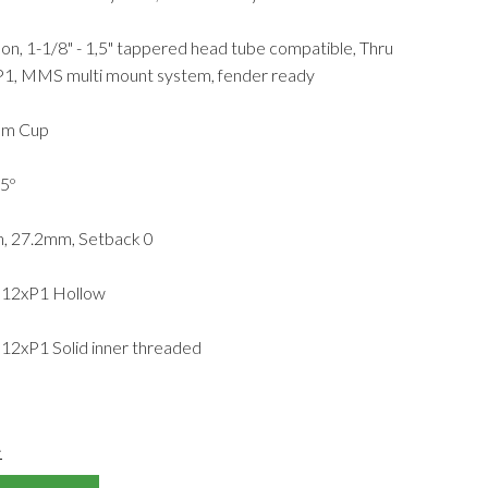
bon, 1-1/8" - 1,5" tappered head tube compatible, Thru
1, MMS multi mount system, fender ready
ium Cup
5º
, 27.2mm, Setback 0
M12xP1 Hollow
2xP1 Solid inner threaded
>