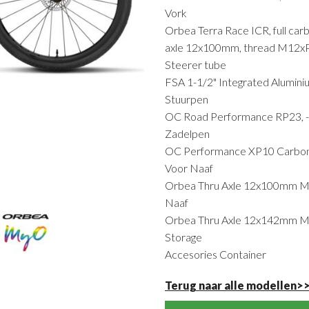
Vork
Orbea Terra Race ICR, full car
axle 12x100mm, thread M12xP
Steerer tube
FSA 1-1/2" Integrated Alumin
Stuurpen
OC Road Performance RP23, -
Zadelpen
OC Performance XP10 Carbon
Voor Naaf
Orbea Thru Axle 12x100mm 
Naaf
Orbea Thru Axle 12x142mm M1
Storage
Accesories Container
Terug naar alle modellen>