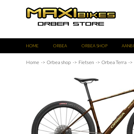
HOME
ORBEA
ORBEA SHOP
AANB
Home
Orbea shop
Fietsen
Orbea Terra