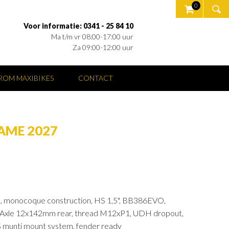
0
Voor informatie: 0341 - 25 84 10
Ma t/m vr 08:00-17:00 uur
Za 09:00-12:00 uur
OM MAXIBIKES
CONTACT
AME 2027
, monocoque construction, HS 1,5", BB386EVO,
 Axle 12x142mm rear, thread M12xP1, UDH dropout,
munti mount system, fender ready