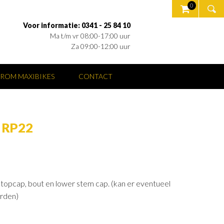
0
Voor informatie: 0341 - 25 84 10
Ma t/m vr 08:00-17:00 uur
Za 09:00-12:00 uur
ROM MAXIBIKES
CONTACT
 RP22
opcap, bout en lower stem cap. (kan er eventueel
orden)