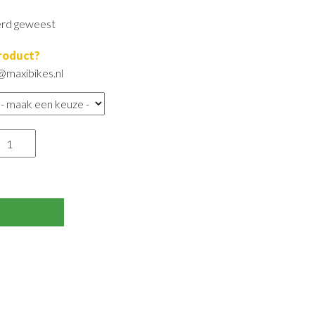
erd geweest
product?
@maxibikes.nl