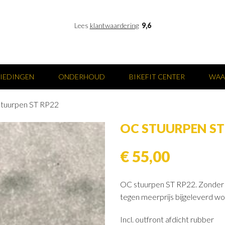
Lees
klantwaardering
9,6
IEDINGEN
ONDERHOUD
BIKEFIT CENTER
WAA
tuurpen ST RP22
OC STUURPEN ST
€ 55,00
OC stuurpen ST RP22. Zonder t
tegen meerprijs bijgeleverd w
Incl. outfront afdicht rubber