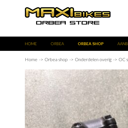
HOME
ORBEA
ORBEA SHOP
AANB
Home
Orbea shop
Onderdelen overig
OC s