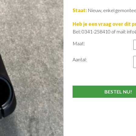
Staat:
Nieuw, enkel gemonte
Heb je een vraag over dit 
Bel: 0341-258410 of mail: info
Maat:
Aantal: