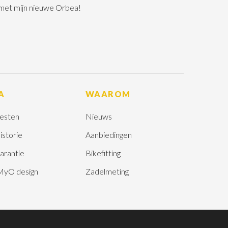
 met mijn nieuwe Orbea!
A
WAAROM
esten
Nieuws
istorie
Aanbiedingen
arantie
Bikefitting
MyO design
Zadelmeting