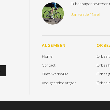
Ik ben super tevreden
Jan van de Marel
ALGEMEEN
ORBE
Home
Orbea t
Contact
Orbea h
Onze werkwijze
Orbea g
Veel gestelde vragen
Orbea 