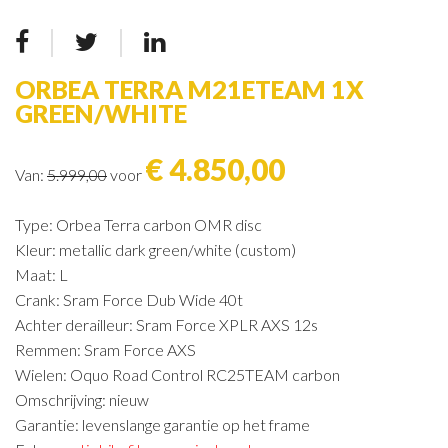
ORBEA TERRA M21ETEAM 1X
GREEN/WHITE
€ 4.850,00
Van:
5.999,00
voor
Type: Orbea Terra carbon OMR disc
Kleur: metallic dark green/white (custom)
Maat: L
Crank: Sram Force Dub Wide 40t
Achter derailleur: Sram Force XPLR AXS 12s
Remmen: Sram Force AXS
Wielen: Oquo Road Control RC25TEAM carbon
Omschrijving: nieuw
Garantie: levenslange garantie op het frame