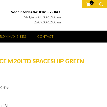
0
Voor informatie: 0341 - 25 84 10
Ma t/m vr 08:00-17:00 uur
Za 09:00-12:00 uur
ROM MAXIBIKES
CONTACT
CE M20LTD SPACESHIP GREEN
X disc
1x48t