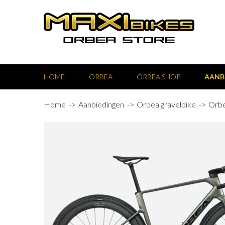
HOME
ORBEA
ORBEA SHOP
AANB
Home
Aanbiedingen
Orbea gravelbike
Orbe