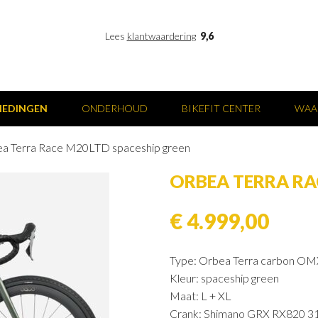
Lees
klantwaardering
9,6
IEDINGEN
ONDERHOUD
BIKEFIT CENTER
WAA
a Terra Race M20LTD spaceship green
ORBEA TERRA RA
€ 4.999,00
Type: Orbea Terra carbon OM
Kleur: spaceship green
Maat: L + XL
Crank: Shimano GRX RX820 3