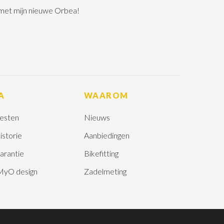
 met mijn nieuwe Orbea!
A
WAAROM
esten
Nieuws
istorie
Aanbiedingen
arantie
Bikefitting
MyO design
Zadelmeting