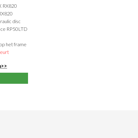
RX RX820
 RX820
ulic disc
ance RP50LTD
 op het frame
beurt
n>>