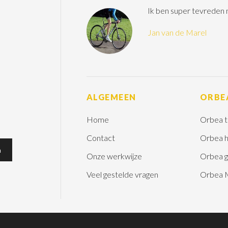
Ik ben super tevreden
Jan van de Marel
ALGEMEEN
ORBE
Home
Orbea t
Contact
Orbea h
Onze werkwijze
Orbea g
Veel gestelde vragen
Orbea 