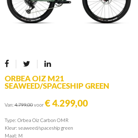
ORBEA OIZ M21
SEAWEED/SPACESHIP GREEN
€ 4.299,00
Van:
4.799,00
voor
Type: Orbea Oiz Carbon OMR
Kleur: seaweed/spaceship green
Maat: M