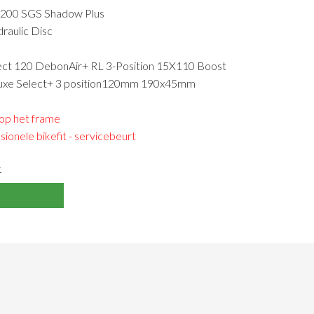
7200 SGS Shadow Plus
aulic Disc
ect 120 DebonAir+ RL 3-Position 15X110 Boost
Luxe Select+ 3 position120mm 190x45mm
 op het frame
sionele bikefit - servicebeurt
>