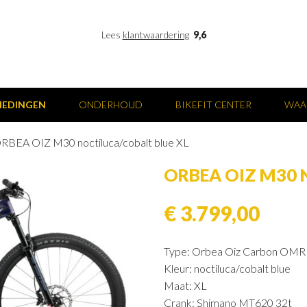
Lees
klantwaardering
9,6
IEDINGEN
ONDERHOUD
BIKEFIT CENTER
WAA
RBEA OIZ M30 noctiluca/cobalt blue XL
ORBEA OIZ M30 
€ 3.799,00
Type: Orbea Oiz Carbon OMR
Kleur: noctiluca/cobalt blue
Maat: XL
Crank: Shimano MT620 32t