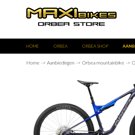
HOME
ORBEA
ORBEA SHOP
AANB
Home
Aanbiedingen
Orbea mountainbike
O