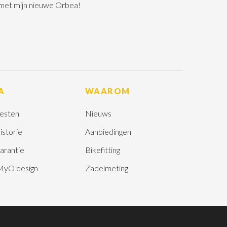
 met mijn nieuwe Orbea!
A
WAAROM
esten
Nieuws
istorie
Aanbiedingen
arantie
Bikefitting
MyO design
Zadelmeting