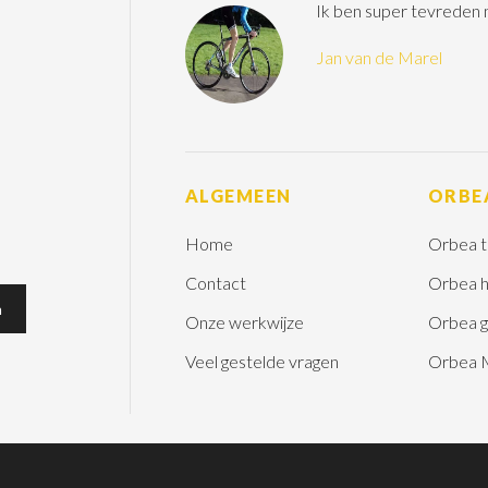
Ik ben super tevreden
Jan van de Marel
ALGEMEEN
ORBE
Home
Orbea t
Contact
Orbea h
Onze werkwijze
Orbea g
Veel gestelde vragen
Orbea 