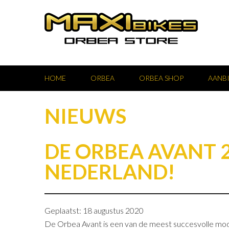
HOME
ORBEA
ORBEA SHOP
AANB
NIEUWS
DE ORBEA AVANT 2
NEDERLAND!
Geplaatst: 18 augustus 2020
De Orbea Avant is een van de meest succesvolle model