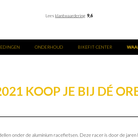
Lees
klantwaardering
9,6
IEDINGEN
ONDERHOUD
BIKEFIT CENTER
WAA
021 KOOP JE BIJ DÉ O
len onder de aluminium racefietsen. Deze racer is door de jaren h