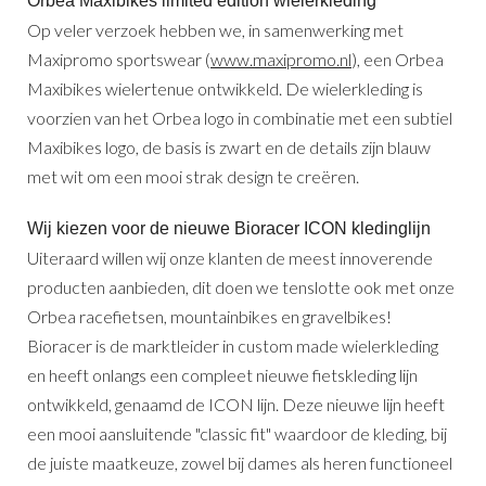
Orbea Maxibikes limited edition wielerkleding
Op veler verzoek hebben we, in samenwerking met
Maxipromo sportswear (
www.maxipromo.nl
), een Orbea
Maxibikes wielertenue ontwikkeld. De wielerkleding is
voorzien van het Orbea logo in combinatie met een subtiel
Maxibikes logo, de basis is zwart en de details zijn blauw
met wit om een mooi strak design te creëren.
Wij kiezen voor de nieuwe Bioracer ICON kledinglijn
Uiteraard willen wij onze klanten de meest innoverende
producten aanbieden, dit doen we tenslotte ook met onze
Orbea racefietsen, mountainbikes en gravelbikes!
Bioracer is de marktleider in custom made wielerkleding
en heeft onlangs een compleet nieuwe fietskleding lijn
ontwikkeld, genaamd de ICON lijn. Deze nieuwe lijn heeft
een mooi aansluitende "classic fit" waardoor de kleding, bij
de juiste maatkeuze, zowel bij dames als heren functioneel