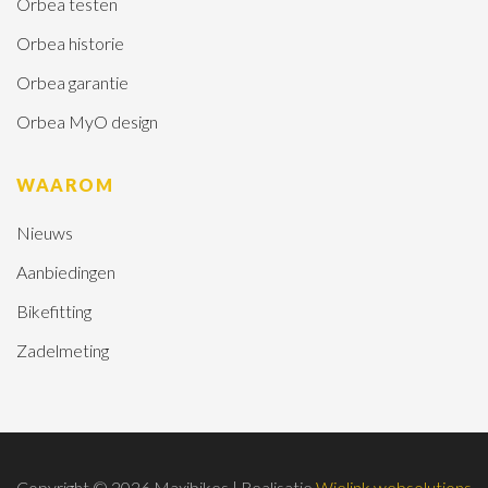
Orbea testen
Orbea historie
Orbea garantie
Orbea MyO design
WAAROM
Nieuws
Aanbiedingen
Bikefitting
Zadelmeting
Copyright © 2026 Maxibikes | Realisatie
Wielink websolutions