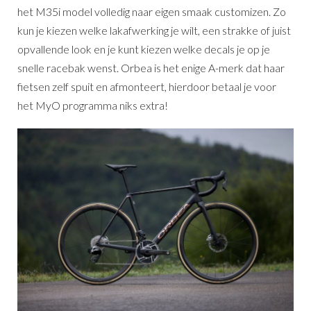
het M35i model volledig naar eigen smaak customizen. Zo
kun je kiezen welke lakafwerking je wilt, een strakke of juist
opvallende look en je kunt kiezen welke decals je op je
snelle racebak wenst. Orbea is het enige A-merk dat haar
fietsen zelf spuit en afmonteert, hierdoor betaal je voor
het MyO programma niks extra!