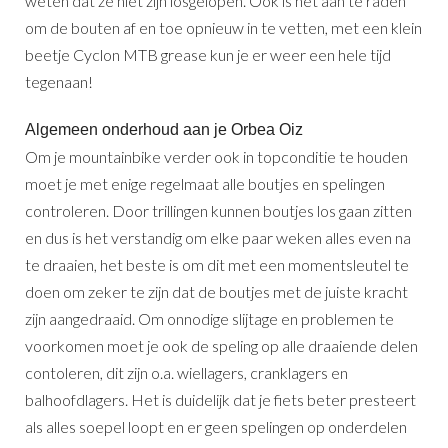
weten dat ze niet zijn losgelopen. Ook is het aan te raden
om de bouten af en toe opnieuw in te vetten, met een klein
beetje Cyclon MTB grease kun je er weer een hele tijd
tegenaan!
Algemeen onderhoud aan je Orbea Oiz
Om je mountainbike verder ook in topconditie te houden
moet je met enige regelmaat alle boutjes en spelingen
controleren. Door trillingen kunnen boutjes los gaan zitten
en dus is het verstandig om elke paar weken alles even na
te draaien, het beste is om dit met een momentsleutel te
doen om zeker te zijn dat de boutjes met de juiste kracht
zijn aangedraaid. Om onnodige slijtage en problemen te
voorkomen moet je ook de speling op alle draaiende delen
contoleren, dit zijn o.a. wiellagers, cranklagers en
balhoofdlagers. Het is duidelijk dat je fiets beter presteert
als alles soepel loopt en er geen spelingen op onderdelen