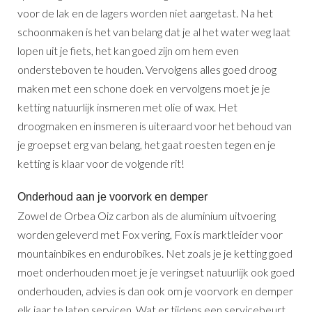
voor de lak en de lagers worden niet aangetast. Na het
schoonmaken is het van belang dat je al het water weg laat
lopen uit je fiets, het kan goed zijn om hem even
ondersteboven te houden. Vervolgens alles goed droog
maken met een schone doek en vervolgens moet je je
ketting natuurlijk insmeren met olie of wax. Het
droogmaken en insmeren is uiteraard voor het behoud van
je groepset erg van belang, het gaat roesten tegen en je
ketting is klaar voor de volgende rit!
Onderhoud aan je voorvork en demper
Zowel de Orbea Oiz carbon als de aluminium uitvoering
worden geleverd met Fox vering, Fox is marktleider voor
mountainbikes en endurobikes. Net zoals je je ketting goed
moet onderhouden moet je je veringset natuurlijk ook goed
onderhouden, advies is dan ook om je voorvork en demper
elk jaar te laten servicen. Wat er tijdens een servicebeurt