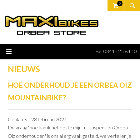
0
Bel 0341 - 25 84 10
NIEUWS
HOE ONDERHOUD JE EEN ORBEA OIZ
MOUNTAINBIKE?
Geplaatst: 28 februari 2021
De vraag "hoe kan ik het beste mijn full suspension Orbea
Oiz onderhouden" is ons al erg vaak gesteld, we vertellen je