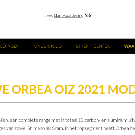
Lees
klantwaardering
9,6
IEDINGEN
ONDERHOUD
BIKEFIT CENTER
WAA
E ORBEA OIZ 2021 MO
n, een complete range met in totaal 10 carbon- en aluminium uitv
s van zowel Shimano als Sram. In het topsegment heeft Orbea het