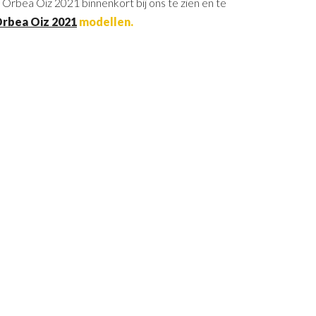
Orbea Oiz 2021 binnenkort bij ons te zien en te
rbea Oiz 2021
modellen.