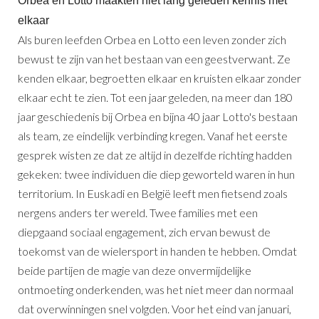
Orbea en Lotto maakten niet lang geleden kennis met
elkaar
Als buren leefden Orbea en Lotto een leven zonder zich
bewust te zijn van het bestaan van een geestverwant. Ze
kenden elkaar, begroetten elkaar en kruisten elkaar zonder
elkaar echt te zien. Tot een jaar geleden, na meer dan 180
jaar geschiedenis bij Orbea en bijna 40 jaar Lotto's bestaan
als team, ze eindelijk verbinding kregen. Vanaf het eerste
gesprek wisten ze dat ze altijd in dezelfde richting hadden
gekeken: twee individuen die diep geworteld waren in hun
territorium. In Euskadi en België leeft men fietsend zoals
nergens anders ter wereld. Twee families met een
diepgaand sociaal engagement, zich ervan bewust de
toekomst van de wielersport in handen te hebben. Omdat
beide partijen de magie van deze onvermijdelijke
ontmoeting onderkenden, was het niet meer dan normaal
dat overwinningen snel volgden. Voor het eind van januari,