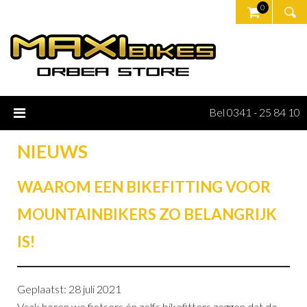
0
Bel 0341 - 25 84 10
NIEUWS
WAAROM EEN BIKEFITTING VOOR
MOUNTAINBIKERS ZO BELANGRIJK
IS!
Geplaatst: 28 juli 2021
Vaak horen we fietsers én zelfs bikefitters zeggen dat de