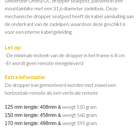
Universele Orbea OC dropper seatpost, passend in een
mountainbike met een 31.6 diameter zadelbuis. Deze
mechanische dropper seatpost heeft de kabel aansluiting aan
de onderkant van de zadelpen, waardoor deze geschikt is
voor een interne kabel geleiding.
Let op:
-De minimale insteek van de dropper in het frame is 8 cm
-Er wordt geen remote meegeleverd
Extra informatie:
De dropper kan gemonteerd worden met zowel een
horizontale remote als een verticale remote
weegt 510 gram
125 mm lengte: 408mm &
weegt 560 gram
150 mm lengte: 458mm &
weegt 595 gram
170 mm lengte: 498mm &